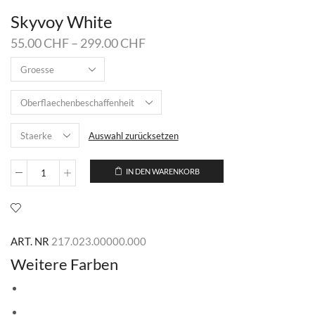
Skyvoy White
55.00
CHF
–
299.00
CHF
Auswahl zurücksetzen
IN DEN WARENKORB
Skyvoy
White
Menge
ART. NR
217.023.00000.000
Weitere Farben