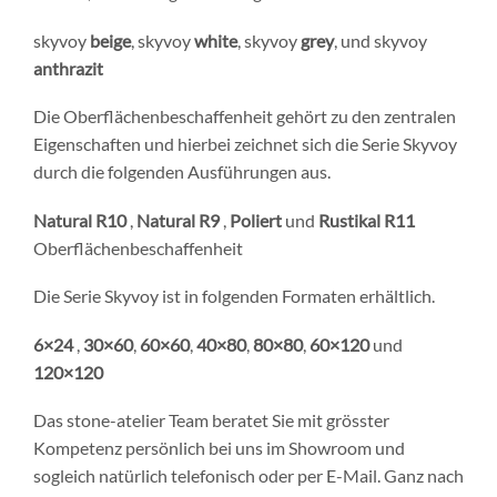
skyvoy
beige
, skyvoy
white
, skyvoy
grey
, und skyvoy
anthrazit
Die Oberflächenbeschaffenheit gehört zu den zentralen
Eigenschaften und hierbei zeichnet sich die Serie Skyvoy
durch die folgenden Ausführungen aus.
Natural R10
,
Natural R9
,
Poliert
und
Rustikal R11
Oberflächenbeschaffenheit
Die Serie Skyvoy ist in folgenden Formaten erhältlich.
6×24
,
30×60
,
60×60
,
40×80
,
80×80
,
60×120
und
120×120
Das stone-atelier Team beratet Sie mit grösster
Kompetenz persönlich bei uns im Showroom und
sogleich natürlich telefonisch oder per E-Mail. Ganz nach