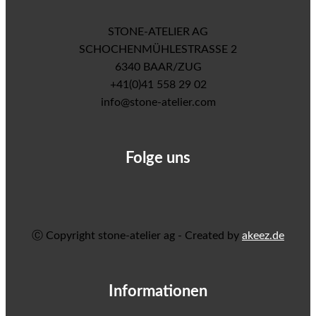
STONE-ATELIER AG
SCHOCHENMÜHLESTRASSE 2
6340 BAAR/ZUG
+41(0)41 558 29 02
info@stone-atelier.com
Folge uns
Ⓒ Copyright stone-atelier ag - Created by
akeez.de
Informationen