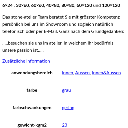
6×24
,
30×60
,
60×60
,
40×80
,
80×80
,
60×120
und
120×120
Das stone-atelier Team beratet Sie mit grösster Kompetenz
persönlich bei uns im Showroom und sogleich natürlich
telefonisch oder per E-Mail. Ganz nach dem Grundgedanken:
…..besuchen sie uns im atelier, in welchem ihr bedürfnis
unsere passion ist…..
Zusätzliche Information
anwendungsbereich
Innen
,
Aussen
,
Innen&Aussen
farbe
grau
farbschwankungen
gering
gewicht-kgm2
23