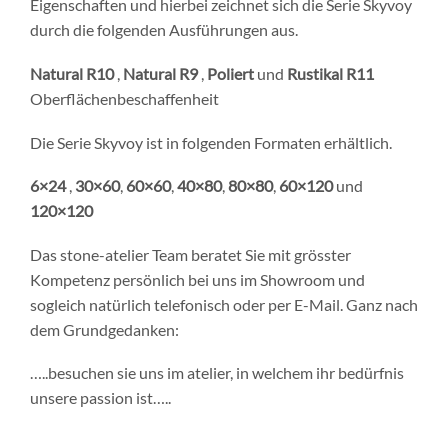
Eigenschaften und hierbei zeichnet sich die Serie Skyvoy
durch die folgenden Ausführungen aus.
Natural R10
,
Natural R9
,
Poliert
und
Rustikal R11
Oberflächenbeschaffenheit
Die Serie Skyvoy ist in folgenden Formaten erhältlich.
6×24
,
30×60
,
60×60
,
40×80
,
80×80
,
60×120
und
120×120
Das stone-atelier Team beratet Sie mit grösster
Kompetenz persönlich bei uns im Showroom und
sogleich natürlich telefonisch oder per E-Mail. Ganz nach
dem Grundgedanken:
…..besuchen sie uns im atelier, in welchem ihr bedürfnis
unsere passion ist…..