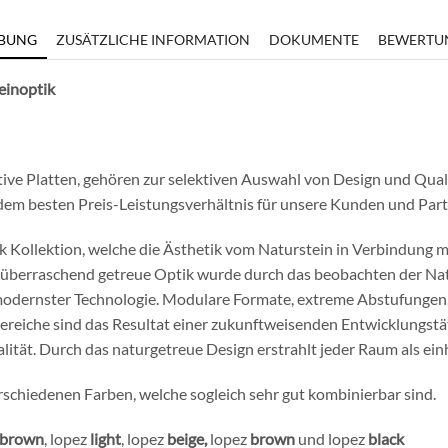
IBUNG
ZUSÄTZLICHE INFORMATION
DOKUMENTE
BEWERTUN
teinoptik
ive Platten, gehören zur selektiven Auswahl von Design und Qualit
em besten Preis-Leistungsverhältnis für unsere Kunden und Part
ptik Kollektion, welche die Ästhetik vom Naturstein in Verbindung
e überraschend getreue Optik wurde durch das beobachten der Na
modernster Technologie. Modulare Formate, extreme Abstufungen, 
iche sind das Resultat einer zukunftweisenden Entwicklungstäti
lität. Durch das naturgetreue Design erstrahlt jeder Raum als ein
rschiedenen Farben, welche sogleich sehr gut kombinierbar sind.
-brown
, lopez
light
, lopez
beige,
lopez
brown
und lopez
black