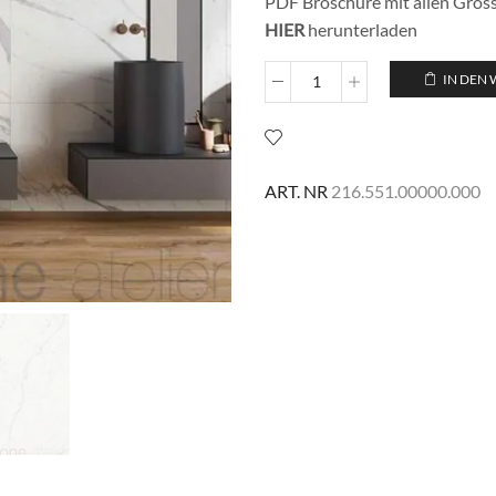
PDF Broschüre mit allen Grö
HIER
herunterladen
IN DEN
Lopez
Light
Menge
ART. NR
216.551.00000.000