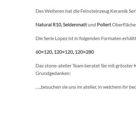
Des Weiteren hat die Feinsteinzeug Keramik Seri
Natural R10, Seidenmatt
und
Poliert
Oberfläche
Die Serie Lopez ist in folgenden Formaten erhältl
60×120, 120×120, 120×280
Das stone-atelier Team beratet Sie mit grösster
Grundgedanken:
…..besuchen sie uns im atelier, in welchem ihr be