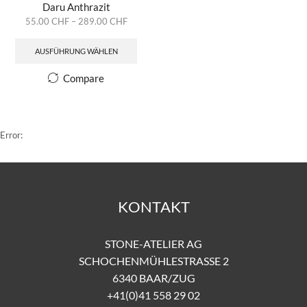
Daru Anthrazit
55.00
CHF
–
289.00
CHF
AUSFÜHRUNG WÄHLEN
Compare
Error:
KONTAKT
STONE-ATELIER AG
SCHOCHENMÜHLESTRASSE 2
6340 BAAR/ZUG
+41(0)41 558 29 02