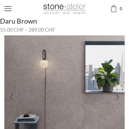
0
Daru Brown
55.00
CHF
–
289.00
CHF