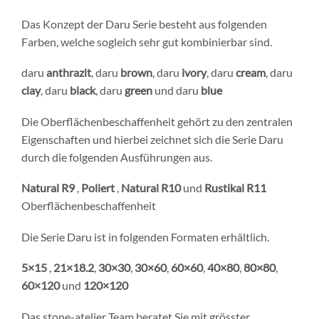
Das Konzept der Daru Serie besteht aus folgenden
Farben, welche sogleich sehr gut kombinierbar sind.
daru
anthrazit
, daru
brown
, daru
ivory
, daru
cream
, daru
clay
, daru
black
, daru
green
und daru
blue
Die Oberflächenbeschaffenheit gehört zu den zentralen
Eigenschaften und hierbei zeichnet sich die Serie Daru
durch die folgenden Ausführungen aus.
Natural R9
,
Poliert
,
Natural R10
und
Rustikal R11
Oberflächenbeschaffenheit
Die Serie Daru ist in folgenden Formaten erhältlich.
5×15
,
21×18.2
,
30×30
,
30×60
,
60×60
,
40×80
,
80×80
,
60×120
und
120×120
Das stone-atelier Team beratet Sie mit grösster