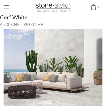
0
Cerf White
45.00
CHF
–
89.00
CHF