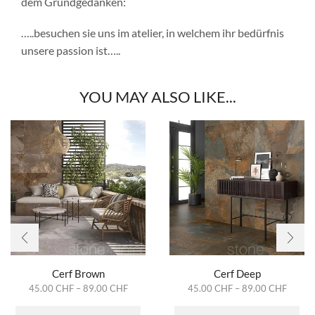
dem Grundgedanken:
…..besuchen sie uns im atelier, in welchem ihr bedürfnis
unsere passion ist…..
YOU MAY ALSO LIKE...
Cerf Brown
Cerf Deep
45.00
CHF
–
89.00
CHF
45.00
CHF
–
89.00
CHF