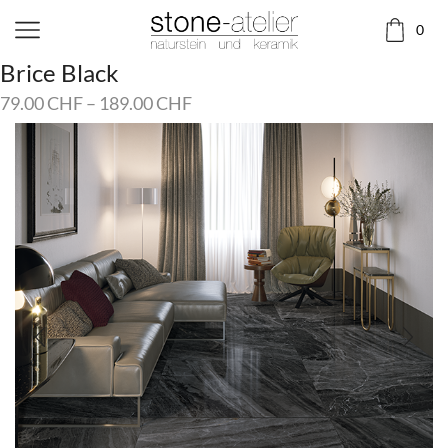
0
Brice Black
79.00
CHF
–
189.00
CHF