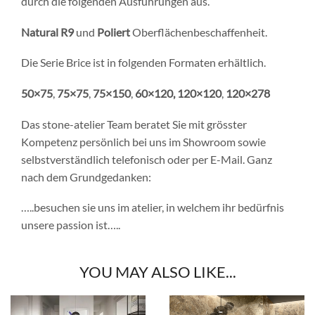
durch die folgenden Ausführungen aus.
Natural R9
und
Poliert
Oberflächenbeschaffenheit.
Die Serie Brice ist in folgenden Formaten erhältlich.
50×75
,
75×75
,
75×150
,
60×120,
120×120
,
120×278
Das stone-atelier Team beratet Sie mit grösster
Kompetenz persönlich bei uns im Showroom sowie
selbstverständlich telefonisch oder per E-Mail. Ganz
nach dem Grundgedanken:
…..besuchen sie uns im atelier, in welchem ihr bedürfnis
unsere passion ist…..
YOU MAY ALSO LIKE...